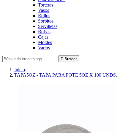
Torteras
Vasos
Rollos
Sorbitos
Servilletas
Bolsas
Cajas
Moldes
Varios

Buscar
Inicio
TAPA5OZ - TAPA PARA POTE 5OZ X 100 UNDS.