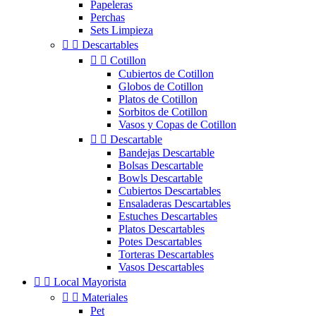
Papeleras
Perchas
Sets Limpieza


Descartables


Cotillon
Cubiertos de Cotillon
Globos de Cotillon
Platos de Cotillon
Sorbitos de Cotillon
Vasos y Copas de Cotillon


Descartable
Bandejas Descartable
Bolsas Descartable
Bowls Descartable
Cubiertos Descartables
Ensaladeras Descartables
Estuches Descartables
Platos Descartables
Potes Descartables
Torteras Descartables
Vasos Descartables


Local Mayorista


Materiales
Pet