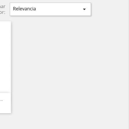
nar
Relevancia

or:
..