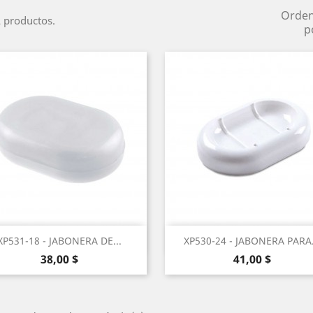
Orde
 productos.
p
Vista rápida
Vista rápida


XP531-18 - JABONERA DE...
XP530-24 - JABONERA PARA.
Precio
Precio
38,00 $
41,00 $