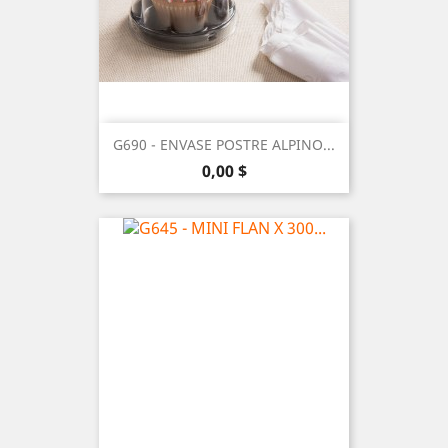
G690 - ENVASE POSTRE ALPINO...
Precio
0,00 $