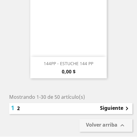
144PP - ESTUCHE 144 PP
Precio
0,00 $
Mostrando 1-30 de 50 artículo(s)
1
Siguiente
2

Volver arriba
