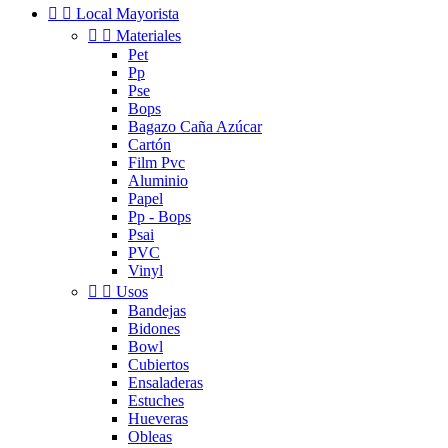


Local Mayorista


Materiales
Pet
Pp
Pse
Bops
Bagazo Caña Azúcar
Cartón
Film Pvc
Aluminio
Papel
Pp - Bops
Psai
PVC
Vinyl


Usos
Bandejas
Bidones
Bowl
Cubiertos
Ensaladeras
Estuches
Hueveras
Obleas