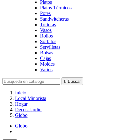
Platos
Platos Térmicos
Potes
Sandwitcheras
Torteras
Vasos
Rollos
Sorbitos
Servilletas
Bolsas
Cajas
Moldes
Varios

Buscar
Inicio
Local Minorista
Hogar
Deco - Jardin
Globo
Globo