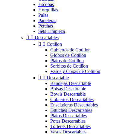
Escobas
Horquillas
Palas
Papeleras
Perchas
Sets Limpieza


Descartables


Cotillon
Cubiertos de Cotillon
Globos de Cotillon
Platos de Cotillon
Sorbitos de Cotillon
Vasos y Copas de Cotillon


Descartable
Bandejas Descartable
Bolsas Descartable
Bowls Descartable
Cubiertos Descartables
Ensaladeras Descartables
Estuches Descartables
Platos Descartables
Potes Descartables
Torteras Descartables
Vasos Descartables