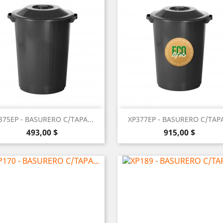
Vista rápida
Vista rápida


375EP - BASURERO C/TAPA...
XP377EP - BASURERO C/TAPA
Precio
Precio
493,00 $
915,00 $