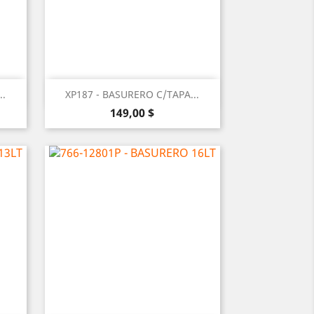
Vista rápida

..
XP187 - BASURERO C/TAPA...
Precio
149,00 $