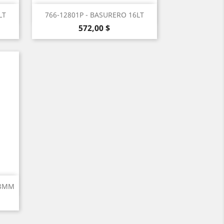
Vista rápida

LT
766-12801P - BASURERO 16LT
Precio
572,00 $
33MM