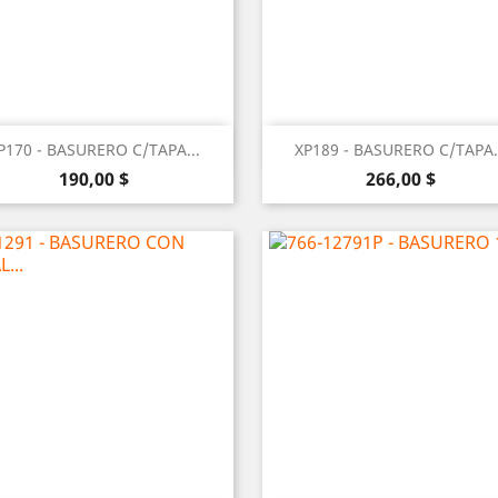
Vista rápida
Vista rápida


P170 - BASURERO C/TAPA...
XP189 - BASURERO C/TAPA.
Precio
Precio
190,00 $
266,00 $