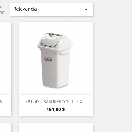
nar
Relevancia

or:
Vista rápida

...
XP1243 - BASURERO 30 LTS X...
Precio
494,00 $