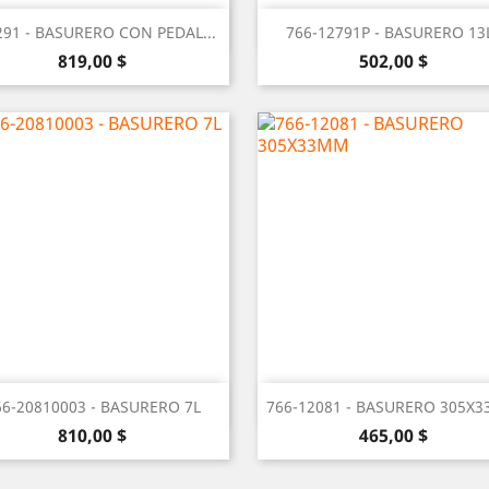
Vista rápida
Vista rápida


291 - BASURERO CON PEDAL...
766-12791P - BASURERO 13
Precio
Precio
819,00 $
502,00 $
Vista rápida
Vista rápida


66-20810003 - BASURERO 7L
766-12081 - BASURERO 305X
Precio
Precio
810,00 $
465,00 $