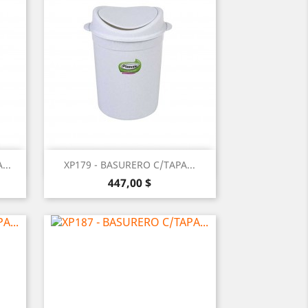
Vista rápida

...
XP179 - BASURERO C/TAPA...
Precio
447,00 $