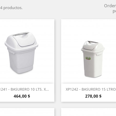
Orde
4 productos.
p
Vista rápida
Vista rápida


1241 - BASURERO 10 LTS. X...
XP1242 - BASURERO 15 LTROS
Precio
Precio
464,00 $
278,00 $