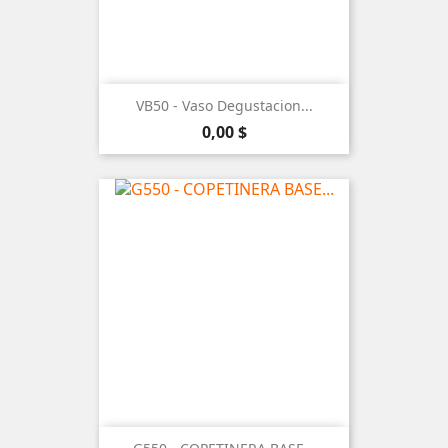
VB50 - Vaso Degustacion...
Precio
0,00 $