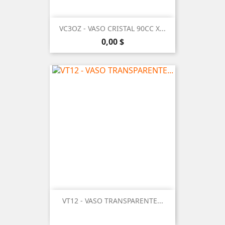
VC3OZ - VASO CRISTAL 90CC X...
Precio
0,00 $
VT12 - VASO TRANSPARENTE...