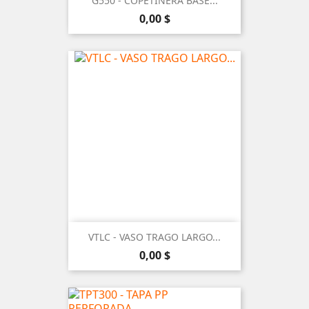
G550 - COPETINERA BASE...
Precio
0,00 $
VTLC - VASO TRAGO LARGO...
Precio
0,00 $