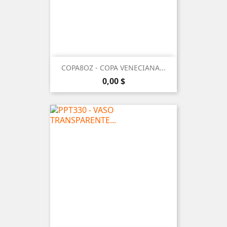
COPA8OZ - COPA VENECIANA...
Precio
0,00 $