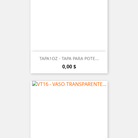
TAPA1OZ - TAPA PARA POTE...
Precio
0,00 $