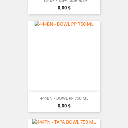
110TEP - TAPA MARMITA
Precio
0,00 $
444BN - BOWL PP 750 ML
Precio
0,00 $