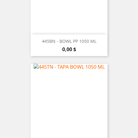
445BN - BOWL PP 1050 ML
Precio
0,00 $