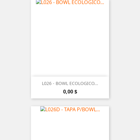
L026 - BOWL ECOLOGICO...
Precio
0,00 $