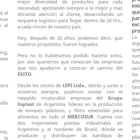
mejor diversidad de productos para cada
ext
necesidad, apostando siempre a la mejor y mas
qu
e el
eficiente atención al cliente, desarrollando un
pa
evas
esquema logístico para llegar dentro de 24 hrs.,
exc
e el
a cada rincón de nuestro país.
pro
La 
Hoy, después de 26 años, podemos decir, que
arg
nuestros propósitos, fueron logrados.
qu
ing,
Pero no lo hubieramos podido hacerlo solos,
sum
ses
por eso queremos que conozcan las empresas
bas
que nos ayudaron a contruir el camino del
ser
ÉXITO
.
lo
ali
stra
Desde los inicios de
LEPI Ltda.
, detrás y junto a
fa
nosotros siempre, pudimos contar con el
tr
respaldo invalorable empresas del
Grupo
dis
ello
Inplast
de Argentina, lideres en la producción
veh
de envases plásticos, y films extensible para
con
alimentos en todo el
MERCOSUR
. Cuenta con
nue
dos importantes plantas industriales en
per
Argentina y el nordeste de Brasil, dónde se
es 
te,
producen y distribuyen las bandejas de
plá
 le