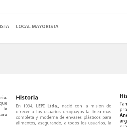
ISTA
LOCAL MAYORISTA
Hi
Historia
ria.
que
Tam
En 1994,
LEPI Ltda.
, nació con la misión de
 la
pr
ofrecer a los usuarios uruguayos la línea más
ara
An
completa y moderna de envases plásticos para
arg
alimentos, asegurando, a todos los usuarios, la
pro