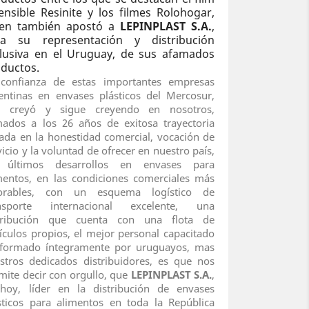
ensible Resinite y los filmes Rolohogar,
ien también apostó a
LEPINPLAST S.A.
,
ra su representación y distribución
lusiva en el Uruguay, de sus afamados
ductos.
confianza de estas importantes empresas
entinas en envases plásticos del Mercosur,
e creyó y sigue creyendo en nosotros,
ados a los 26 años de exitosa trayectoria
ada en la honestidad comercial, vocación de
vicio y la voluntad de ofrecer en nuestro país,
s últimos desarrollos en envases para
mentos, en las condiciones comerciales más
vorables, con un esquema logístico de
ansporte internacional excelente, una
tribución que cuenta con una flota de
ículos propios, el mejor personal capacitado
formado íntegramente por uruguayos, mas
stros dedicados distribuidores, es que nos
mite decir con orgullo, que
LEPINPLAST S.A.
,
hoy, líder en la distribución de envases
sticos para alimentos en toda la República