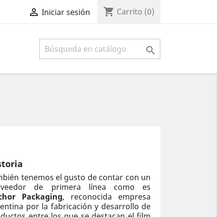
shopping_cart

Carrito
(0)
Iniciar sesión

storia
bién tenemos el gusto de contar con un
oveedor de primera línea como es
chor Packaging
, reconocida empresa
entina por la fabricación y desarrollo de
ductos entre los que se destacan el film