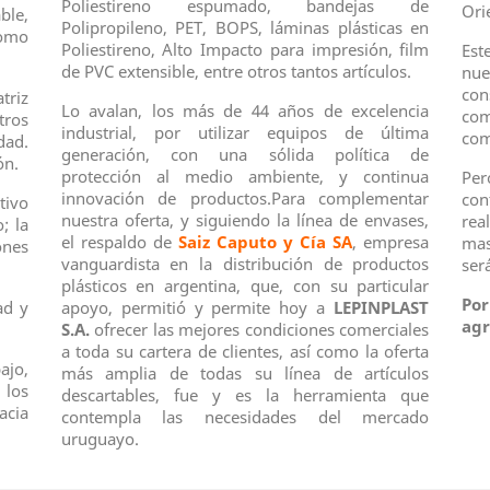
Poliestireno espumado, bandejas de
Ori
ble,
Polipropileno, PET, BOPS, láminas plásticas en
omo
Poliestireno, Alto Impacto para impresión, film
Est
de PVC extensible, entre otros tantos artículos.
nue
con
triz
Lo avalan, los más de 44 años de excelencia
co
tros
industrial, por utilizar equipos de última
com
dad.
generación, con una sólida política de
ón.
protección al medio ambiente, y continua
Per
innovación de productos.Para complementar
con
tivo
nuestra oferta, y siguiendo la línea de envases,
rea
; la
el respaldo de
Saiz Caputo y Cía SA
, empresa
mas
ones
vanguardista en la distribución de productos
ser
plásticos en argentina, que, con su particular
Po
ad y
apoyo, permitió y permite hoy a
LEPINPLAST
ag
S.A.
ofrecer las mejores condiciones comerciales
a toda su cartera de clientes, así como la oferta
ajo,
más amplia de todas su línea de artículos
 los
descartables, fue y es la herramienta que
acia
contempla las necesidades del mercado
uruguayo.