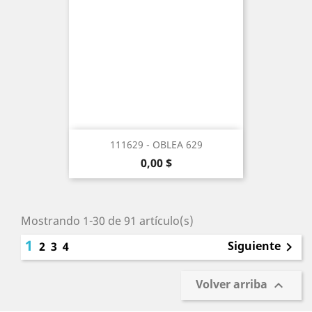
111629 - OBLEA 629
Precio
0,00 $
Mostrando 1-30 de 91 artículo(s)
1
Siguiente
2
3
4

Volver arriba
