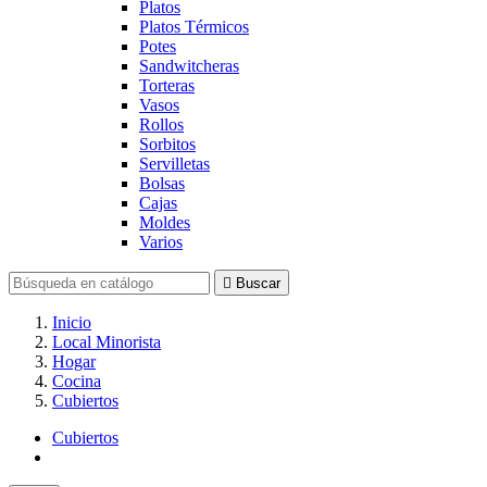
Platos
Platos Térmicos
Potes
Sandwitcheras
Torteras
Vasos
Rollos
Sorbitos
Servilletas
Bolsas
Cajas
Moldes
Varios

Buscar
Inicio
Local Minorista
Hogar
Cocina
Cubiertos
Cubiertos