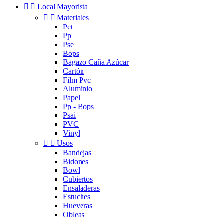


Local Mayorista


Materiales
Pet
Pp
Pse
Bops
Bagazo Caña Azúcar
Cartón
Film Pvc
Aluminio
Papel
Pp - Bops
Psai
PVC
Vinyl


Usos
Bandejas
Bidones
Bowl
Cubiertos
Ensaladeras
Estuches
Hueveras
Obleas