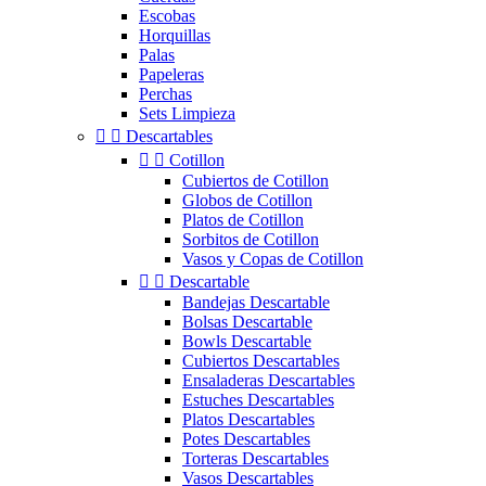
Escobas
Horquillas
Palas
Papeleras
Perchas
Sets Limpieza


Descartables


Cotillon
Cubiertos de Cotillon
Globos de Cotillon
Platos de Cotillon
Sorbitos de Cotillon
Vasos y Copas de Cotillon


Descartable
Bandejas Descartable
Bolsas Descartable
Bowls Descartable
Cubiertos Descartables
Ensaladeras Descartables
Estuches Descartables
Platos Descartables
Potes Descartables
Torteras Descartables
Vasos Descartables